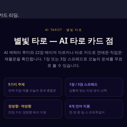
estions
red — start your reading instantly.
카드 리딩.
 general life guidance — 5 topics in total.
AI TAROT · 별빛 타로
t situation. A 3-card spread reveals the flow of past, present, 
별빛 타로 — AI 타로 카드 점
rsed cards indicate that energy is blocked or turned inward. Star
AI 캐릭터 루미와 22장 메이저 아르카나 타로 카드로 연애운·직업운·
e, Japanese, Spanish, and Portuguese.
재물운을 확인합니다. 1장 또는 3장 스프레드로 오늘의 운세를 무료
로 볼 수 있습니다.
5가지 주제
1장 / 3장 스프레드
연애·직업·재물·오늘의 운세·종합운
상황에 맞는 리딩 방식 선택
정방향 · 역방향
6개 언어 지원
22장 카드 양방향 해석 지원
한·영·중·일·스·포르투갈어