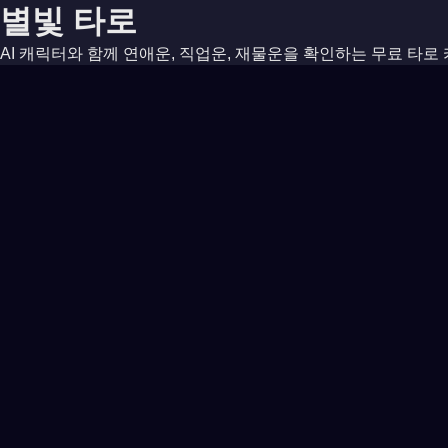
Starlight Tarot — Frequently Asked Qu
별빛 타로
🔊
Is the tarot card reading free?
Yes, Starlight Tarot is completely free. No login or sign-up requi
AI 캐릭터와 함께 연애운, 직업운, 재물운을 확인하는 무료 타로 
What topics can I get a tarot reading for?
You can get readings for love, career, fortune, daily outlook, and
What is the difference between a 1-card and 3-card spread?
A 1-card draw gives you a concise core message about your curren
광고
What do upright and reversed tarot cards mean?
Upright cards represent the card's positive, outward energy. Reve
What languages are supported?
Starlight Tarot supports 6 languages: English, Korean, Chines