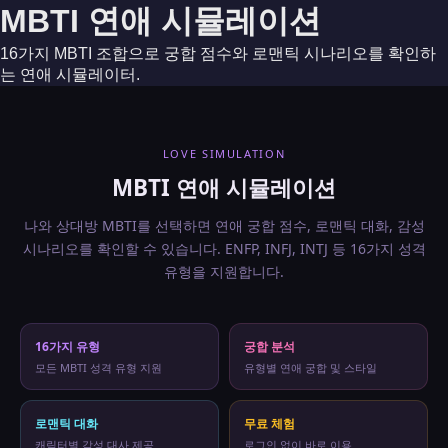
MBTI Love Simulation — Frequently A
MBTI 연애 시뮬레이션
Which MBTI types are the most compatible in love?
Pairings like ENFP-INFJ, INTJ-ENFP, ENTP-INFJ, and INFP-ENFJ t
16가지 MBTI 조합으로 궁합 점수와 로맨틱 시나리오를 확인하
How does love style differ by MBTI type?
는 연애 시뮬레이터.
Each MBTI type has a unique love pattern, way of expressing aff
Do I need to create an account?
No account or login needed. The MBTI Love Simulation is comple
How many MBTI types are supported?
LOVE SIMULATION
All 16 MBTI types are supported: ENFP, INFJ, INTJ, ENTP, IN
What languages are supported?
MBTI 연애 시뮬레이션
The simulation is available in 6 languages: English, Korean, 
나와 상대방 MBTI를 선택하면 연애 궁합 점수, 로맨틱 대화, 감성
시나리오를 확인할 수 있습니다. ENFP, INFJ, INTJ 등 16가지 성격
유형을 지원합니다.
16가지 유형
궁합 분석
모든 MBTI 성격 유형 지원
유형별 연애 궁합 및 스타일
로맨틱 대화
무료 체험
캐릭터별 감성 대사 제공
로그인 없이 바로 이용