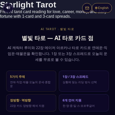
Starlight Tarot — Frequently Asked Qu
Starlight Tarot
🔊
🌐
English
Is the tarot card reading free?
Free AI tarot card reading for love, career, money, and daily
Yes, Starlight Tarot is completely free. No login or sign-up requi
fortune with 1-card and 3-card spreads.
What topics can I get a tarot reading for?
You can get readings for love, career, fortune, daily outlook, and
What is the difference between a 1-card and 3-card spread?
AI TAROT · 별빛 타로
A 1-card draw gives you a concise core message about your curren
별빛 타로 — AI 타로 카드 점
What do upright and reversed tarot cards mean?
Upright cards represent the card's positive, outward energy. Reve
What languages are supported?
AI 캐릭터 루미와 22장 메이저 아르카나 타로 카드로 연애운·직
Starlight Tarot supports 6 languages: English, Korean, Chines
업운·재물운을 확인합니다. 1장 또는 3장 스프레드로 오늘의 운
세를 무료로 볼 수 있습니다.
5가지 주제
1장 / 3장 스프레드
연애·직업·재물·오늘의 운세·종합
상황에 맞는 리딩 방식 선택
운
정방향 · 역방향
6개 언어 지원
22장 카드 양방향 해석 지원
한·영·중·일·스·포르투갈어