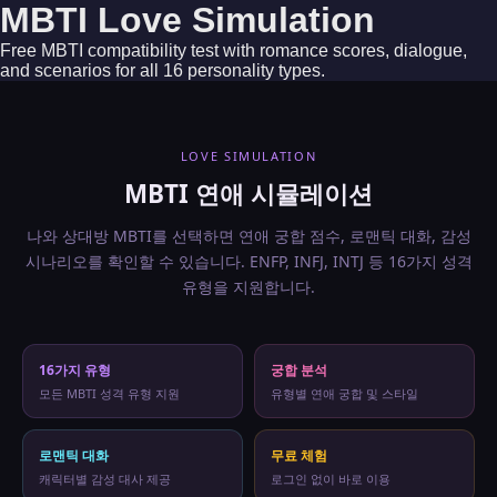
MBTI Love Simulation — Frequently A
MBTI Love Simulation
Which MBTI types are the most compatible in love?
Free MBTI compatibility test with romance scores, dialogue,
Pairings like ENFP-INFJ, INTJ-ENFP, ENTP-INFJ, and INFP-ENFJ t
and scenarios for all 16 personality types.
How does love style differ by MBTI type?
Each MBTI type has a unique love pattern, way of expressing aff
Do I need to create an account?
No account or login needed. The MBTI Love Simulation is comple
LOVE SIMULATION
How many MBTI types are supported?
All 16 MBTI types are supported: ENFP, INFJ, INTJ, ENTP, IN
MBTI 연애 시뮬레이션
What languages are supported?
The simulation is available in 6 languages: English, Korean, 
나와 상대방 MBTI를 선택하면 연애 궁합 점수, 로맨틱 대화, 감성
시나리오를 확인할 수 있습니다. ENFP, INFJ, INTJ 등 16가지 성격
유형을 지원합니다.
16가지 유형
궁합 분석
모든 MBTI 성격 유형 지원
유형별 연애 궁합 및 스타일
로맨틱 대화
무료 체험
캐릭터별 감성 대사 제공
로그인 없이 바로 이용